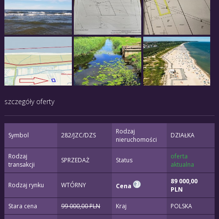
szczegóły oferty
Rodzaj
Symbol
282/JZC/DZS
DZIAŁKA
nieruchomości
Rodzaj
oferta
SPRZEDAŻ
Status
transakcji
aktualna
89 000,00
Rodzaj rynku
WTÓRNY
Cena
PLN
Stara cena
99 000,00 PLN
Kraj
POLSKA