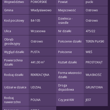
Województwo
POMORSKIE
Powiat
pucki
Gmina
Władysławowo
Miejscowość
Ostrowo
Dzielnica -
Kod pocztowy
84-105
Ostrowo
osiedle
Ulica
Wczasowa
Nr działki
475/22
Obręb
Ostrowo
Położenie działki
TEREN PŁASKI
geodezyjny
Wygląd działki
PUSTA
Położenie
WIEŚ
Powierzchnia
441,00 m²
Kształt działki
PROSTOKĄT
działki
Forma własności
Rodzaj działki
REKREACYJNA
WŁASNOŚĆ
działki
Droga
Udział w działce
UDZIAŁ
GRUNTOWA
dojazdowa
Rodzaj
POLNA
Czy jest KW
JEST
nawierzchni