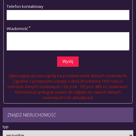
Telefon kontaktowy
*
Wiadomość
Zgłaszający wyraża zgodę na przetwarzanie danych osobowych.
Zgodnie z przepisami ustawy z dnia 29 sierpnia 1997 roku o
ochronie danych osobowych / Dz.U.Nr. 133 poz. 883 ze zmianami/.
Klientowi przysługuje prawo do wglądu do swoich danych
osobowych i ich aktualizacji.
ZNAJDŹ NIERUCHOMOŚĆ
typ