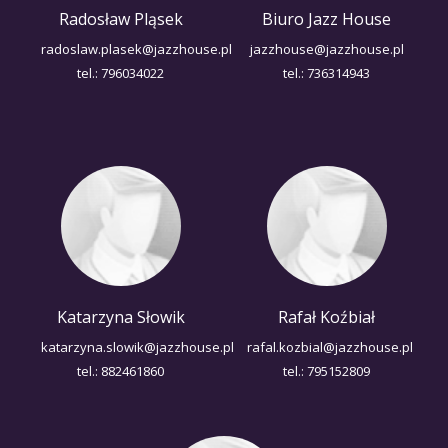
Radosław Pląsek
Biuro Jazz House
radoslaw.plasek@jazzhouse.pl
jazzhouse@jazzhouse.pl
tel.: 796034022
tel.: 736314943
Katarzyna Słowik
Rafał Koźbiał
katarzyna.slowik@jazzhouse.pl
rafal.kozbial@jazzhouse.pl
tel.: 882461860
tel.: 795152809