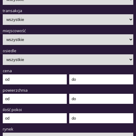
transakcja
miejscowość
osiedle
cena
powierzchnia
ilość pokoi
rynek