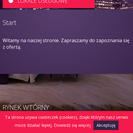
LOKALE USŁUGOWE
Start
Witamy na naszej stronie. Zapraszamy do zapoznania się
z ofertą.
RYNEK WTÓRNY
Ta strona używa ciasteczek (cookies), dzięki którym nasz serwis
może działać lepiej.
Dowiedz się więcej
Akceptuję