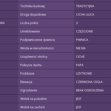
Technika budowy
TRADYCYJNA
Droga dojazdowa
CICHA ULICA
OWA
Liczba pokoi
3
Umeblowanie
CZĘŚCIOWE
Podpiwniczenie /piwnica
PIWNICA
Winda w nieruchomości
NIE MA
Uciążliwość okolicy
CICHE
Pokrycie dachu
PAPA
Poddasze
UŻYTKOWE
Elewacja
CZERWONA CEGŁA
Ogrodzenie
BRAK OGRODZENIA
Widok na południe
JEST
Widok na zachód
JEST