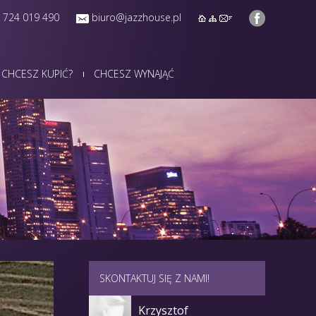
 724 019 490
biuro@jazzhouse.pl
CHCESZ KUPIĆ?
CHCESZ WYNAJĄĆ
SKONTAKTUJ SIĘ Z NAMI!
Krzysztof