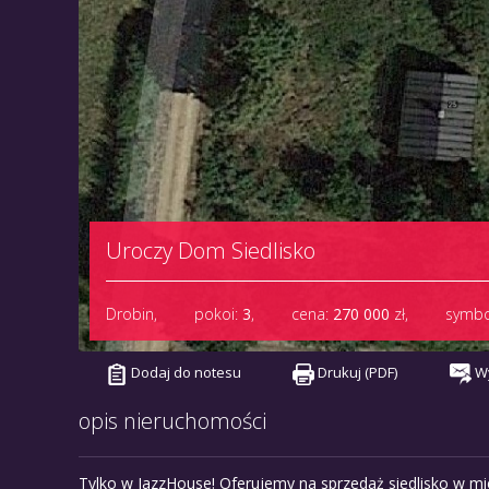
Uroczy Dom Siedlisko
Drobin,
pokoi:
3
,
cena:
270 000
zł
,
symbo
Dodaj do notesu
Drukuj (PDF)
Wy
opis nieruchomości
Tylko w JazzHouse! Oferujemy na sprzedaż siedlisko w m