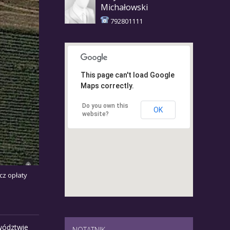
Michałowski
792801111
This page can't load Google
Maps correctly.
Do you own this
OK
website?
cz opłaty
wództwie
NOTATNIK