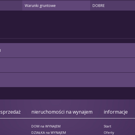
Warunki gruntowe
DOBRE
3
 sprzedaż
nieruchomości na wynajem
informacje
DOM na WYNAJEM
Start
DZIAŁKA na WYNAJEM
Oferty