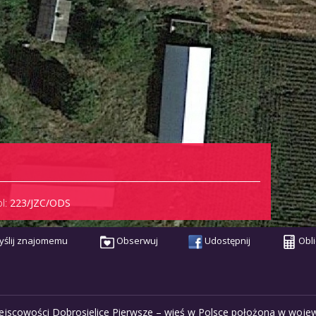
l:
223/JZC/ODS
ślij znajomemu
Obserwuj
Udostępnij
Obli
iejscowości Dobrosielice Pierwsze – wieś w Polsce położona w woje