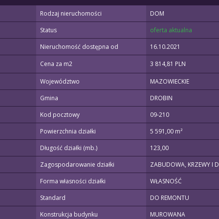
Rodzaj nieruchomości
DOM
Status
oferta aktualna
Nieruchomość dostępna od
16.10.2021
Cena za m2
3 814,81 PLN
Województwo
MAZOWIECKIE
Gmina
DROBIN
Kod pocztowy
09-210
Powierzchnia działki
5 591,00 m²
Długość działki (mb.)
123,00
Zagospodarowanie działki
ZABUDOWA, KRZEWY I 
Forma własności działki
WŁASNOŚĆ
Standard
DO REMONTU
Konstrukcja budynku
MUROWANA